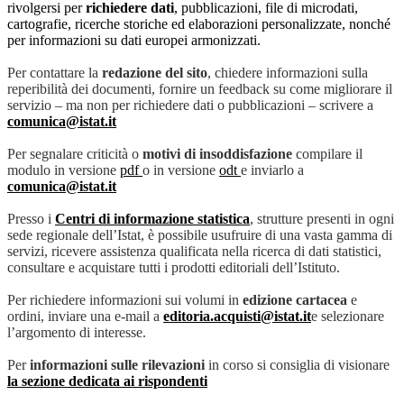
rivolgersi per
richiedere dati
, pubblicazioni, file di microdati,
cartografie, ricerche storiche ed elaborazioni personalizzate, nonché
per informazioni su dati europei armonizzati.
Per contattare la
redazione del sito
, chiedere informazioni sulla
reperibilità dei documenti, fornire un feedback su come migliorare il
servizio – ma non per richiedere dati o pubblicazioni – scrivere a
comunica@istat.it
Per segnalare criticità o
motivi di insoddisfazione
compilare il
modulo in versione
pdf
o in versione
odt
e inviarlo a
comunica@istat.it
Presso i
Centri di informazione statistica
, strutture presenti in ogni
sede regionale dell’Istat, è possibile usufruire di una vasta gamma di
servizi, ricevere assistenza qualificata nella ricerca di dati statistici,
consultare e acquistare tutti i prodotti editoriali dell’Istituto.
Per richiedere informazioni sui volumi in
edizione cartacea
e
ordini, inviare una e-mail a
editoria.acquisti@istat.it
e selezionare
l’argomento di interesse.
Per
informazioni sulle rilevazioni
in corso si consiglia di visionare
la sezione dedicata ai rispondenti