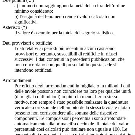
Due puntini ( .. )
a) i numeri non raggiungono la metà della cifra dell’ordine
minimo considerato;
b) l’esiguità del fenomeno rende i valori calcolati non
significativi.
Asterisco (*)
il valore è oscurato per la tutela del segreto statistico.
Dati provvisori e rettifiche
I dati relativi ai periodi più recenti in alcuni casi sono
provvisori e, pertanto, suscettibili di rettifiche in rilasci
successivi. I dati contenuti in precedenti pubblicazioni che
non concordano con quelli presentati in questa sede si
intendono rettificati.
Arrotondamenti
Per effetto degli arrotondamenti in migliaia o in milioni, i dati
delle tavole possono non coincidere tra loro per qualche unità
(di migliaia o di milioni) in più o in meno. Per lo stesso
motivo, non sempre è stato possibile realizzare la quadratura
verticale o orizzontale nell’ambito della stessa tavola e i totali
possono non corrispondere alla somma delle rispettive
componenti. Le composizioni percentuali sono arrotondate
automaticamente alla prima cifra decimale. Il totale dei valori
percentuali così calcolati può risultare non uguale a 100. Le
percentuali, i quozienti, i tassi e gli altri indicatori presentati in